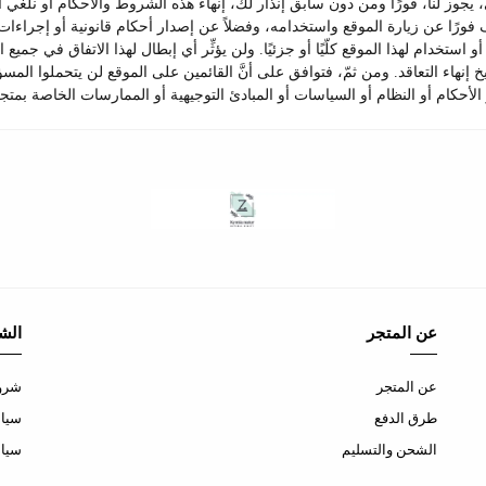
ي، يجوز لنا، فورًا ومن دون سابق إنذار لك، إنهاء هذه الشروط والأحكام أو نل
ّف فورًا عن زيارة الموقع واستخدامه، وفضلاً عن إصدار أحكام قانونية أو إجراءات 
تخدام لهذا الموقع كلّيًا أو جزئيًا. ولن يؤثِّر أي إبطال لهذا الاتفاق في جمي
إنهاء التعاقد. ومن ثمّ، فتوافق على أنَّ القائمين على الموقع لن يتحملوا المسؤو
أحكام أو النظام أو السياسات أو المبادئ التوجيهية أو الممارسات الخاصة بمتجر
عن المتجر
الش
عن المتجر
شروط
طرق الدفع
سياس
الشحن والتسليم
سيا