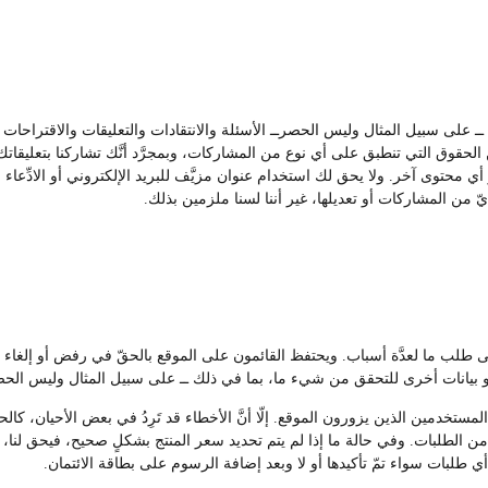
ك ــ على سبيل المثال وليس الحصرــ الأسئلة والانتقادات والتعليقات والاقتراح
لحقوق التي تنطبق على أي نوع من المشاركات، وبمجرَّد أنَّك تشاركنا بتعليقاتك أ
 أي محتوى آخر. ولا يحق لك استخدام عنوان مزيَّف للبريد الإلكتروني أو الادِّعا
ّ من المشاركات أو تعديلها، غير أننا لسنا ملزمين بذلك.
على طلب ما لعدَّة أسباب. ويحتفظ القائمون على الموقع بالحقّ في رفض أو إل
بيانات أخرى للتحقق من شيء ما، بما في ذلك ــ على سبيل المثال وليس الحصر
تخدمين الذين يزورون الموقع. إلّا أنَّ الأخطاء قد تَرِدُ في بعض الأحيان، كالحا
 الطلبات. وفي حالة ما إذا لم يتم تحديد سعر المنتج بشكلٍ صحيح، فيحق لنا، وف
 أي طلبات سواء تمّ تأكيدها أو لا وبعد إضافة الرسوم على بطاقة الائتمان.