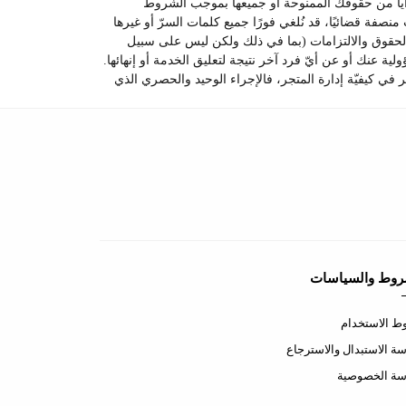
غي أيا من حقوقك الممنوحة أو جميعها بموجب الشروط
منصفة قضائيًا، قد نُلغي فورًا جميع كلمات السرّ أو غيرها
ع الحقوق والالتزامات (بما في ذلك ولكن ليس على سبيل
لية عنك أو عن أيّ فرد آخر نتيجة لتعليق الخدمة أو إنهائها.
 في كيفيّة إدارة المتجر، فالإجراء الوحيد والحصري الذي
روط والسياسات
 الاستخدام
ة الاستبدال والاسترجاع
سة الخصوصية