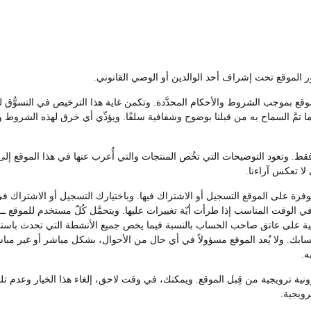
موقع بموجب الشروط والأحكام المحدَّدة. وتكمن غاية هذا الترخيص في التسوُّق 
 تمَّ السماح به من قبلنا بوضوح وشفافية سلفًا. ويؤدِّي أي خرق لهذه الشروط 
. وتعود التوضيحات التي تخُص المنتجات والتي أُعرب عنها في هذا الموقع إلى ا
 لا تعكس آراءنا.
ة على الموقع التسجيل أو الاشتراك فيها. وباختيارك التسجيل أو الاشتراك في 
 الوقت المناسب إذا طرأت أيّة تغييرات عليها. ويتحمَّل كُلّ مستخدم للموقع 
ة على عاتق صاحب الحساب بالنسبة فيما يخص جميع الأنشطة التي تحدث باستخدا
حسابك. ولا يُعد الموقع مسؤولاً في أي حال من الأحوال، بشكل مباشر أو غير مب
ه.
ترونية ترويجية من قِبل الموقع. ويمكنك، في وقت لاحق، إلغاء هذا الخيار وعدم
رويجية.