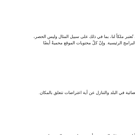
ُعتبر ملكاً لنا، بما في ذلك على سبيل المثال وليس الحصر،
امج الرئيسية. وإنّ كلّ محتويات الموقع محميةٌ أيضًا
ئية في البلد والتنازل عن أية اعتراضات تتعلق بالمكان.