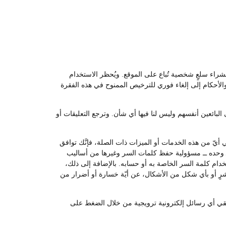
لشراء سلعٍ شخصية تُباع على الموقع. ويُحظر الاستخدام
والأحكام إلى إلغاء فوري للترخيص الممنوح في هذه الفقرة
لبائعين أنفسهم وليس لنا فيها أي شأن. وترجع التعليقات أو
أيّ من هذه الخدمات أو الميزات ذات الصلة، فإنَّك توافق
ــ وحده ــ مسؤولية حفظ كلمات السر وغيرها من أساليب
م كلمة السر الخاصة به أو حسابه. بالإضافة إلى ذلك،
اشرٍ أو بأي شكل من الأشكال، عن أيّة خسارة أو أضرار من
 تلقي أي رسائل إلكترونية ترويجية من خلال الضغط على