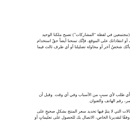
ات (مجتمعين في لفظة “المشاركات”) تصبح ملكنا الوحيد
و انتقاداتك على الموقع، فإنَّك تمنحنا أيضاً حقّ استخدام
ء بأنّك شخصٌ آخر أو محاولة تضليلنا أو أي طرف ثالث فيما
غاء أي طلب لأي سببٍ من الأسباب وفي أي وقت. وقبل أن
، رقم الهاتف والعنوان.
لات التي لا يتمّ فيها تحديد سعر المنتج بشكلٍ صحيحٍ على
قًا لتقديرنا الخاص، الاتصال بك للحصول على تعليماتٍ أو