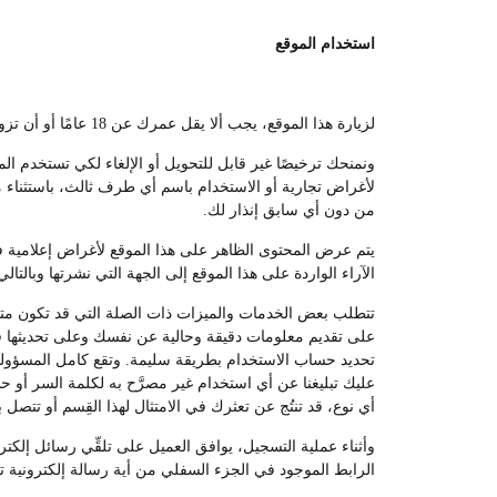
استخدام الموقع
لزيارة هذا الموقع، يجب ألا يقل عمرك عن 18 عامًا أو أن تزور الموقع تحت إشراف أحد الوالدين أو الوصي القانوني.
ونمنحك ترخيصًا غير قابل للتحويل أو الإلغاء لكي تستخدم ال
لأغراض تجارية أو الاستخدام باسم أي طرف ثالث، باستثناء ما
من دون أي سابق إنذار لك.
يتم عرض المحتوى الظاهر على هذا الموقع لأغراض إعلامية فقط
الآراء الواردة على هذا الموقع إلى الجهة التي نشرتها وبالتالي
تتطلب بعض الخدمات والميزات ذات الصلة التي قد تكون متوفر
على تقديم معلومات دقيقة وحالية عن نفسك وعلى تحديثها في
تحديد حساب الاستخدام بطريقة سليمة. وتقع كامل المسؤولي
عليك تبليغنا عن أي استخدام غير مصرَّح به لكلمة السر أو 
أي نوع، قد تنتُج عن تعثرك في الامتثال لهذا القِسم أو تتصل ب
وأثناء عملية التسجيل، يوافق العميل على تلقِّي رسائل إلك
الرابط الموجود في الجزء السفلي من أية رسالة إلكترونية ت